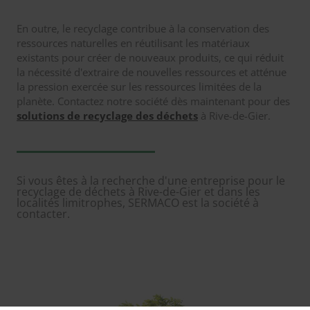
En outre, le recyclage contribue à la conservation des
ressources naturelles en réutilisant les matériaux
existants pour créer de nouveaux produits, ce qui réduit
la nécessité d'extraire de nouvelles ressources et atténue
la pression exercée sur les ressources limitées de la
planète. Contactez notre société dès maintenant pour des
solutions de recyclage des déchets
à Rive-de-Gier.
Si vous êtes à la recherche d'une entreprise pour le
recyclage de déchets à Rive-de-Gier et dans les
localités limitrophes, SERMACO est la société à
contacter.