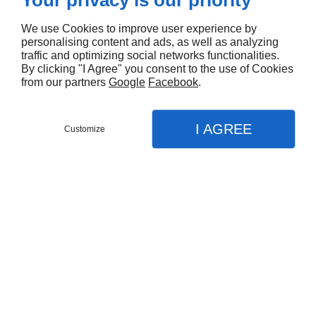
Your privacy is our priority
Location de benne au Puy-en-Velay
Location de benne à Saint-Chamond
Location de benne à Firminy
We use Cookies to improve user experience by
Location de benne à Rive-de-Gier
personalising content and ads, as well as analyzing
traffic and optimizing social networks functionalities.
By clicking "I Agree" you consent to the use of Cookies
from our partners
Google
Facebook
.
I AGREE
Customize
Contactez-nous
Menu
Appel
Plan
Accueil
Nos prestations
Collecte des déchets
Centre d'emballage
Compacteur